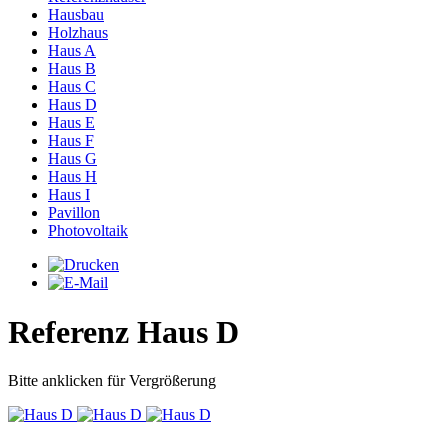
Hausbau
Holzhaus
Haus A
Haus B
Haus C
Haus D
Haus E
Haus F
Haus G
Haus H
Haus I
Pavillon
Photovoltaik
Referenz Haus D
Bitte anklicken für Vergrößerung